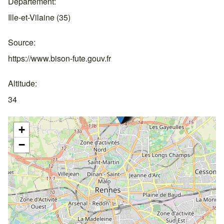
Departement
Ille-et-Vilaine (35)
Source
https://www.bison-fute.gouv.fr
Altitude
34
+
−