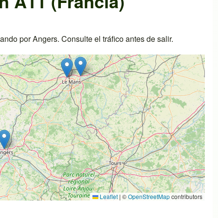
n A11 (Francia)
do por Angers. Consulte el tráfico antes de salir.
Leaflet
|
©
OpenStreetMap
contributors