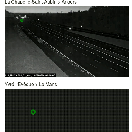
La Chapelle-Saint-Aubin
>
Angers
Yvré-l'Évêque
>
Le Mans