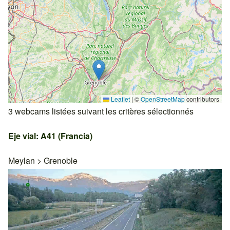
Leaflet
|
©
OpenStreetMap
contributors
3 webcams listées suivant les critères sélectionnés
Eje vial: A41 (Francia)
Meylan
>
Grenoble