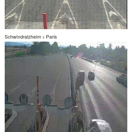
Schwindratzheim
>
París