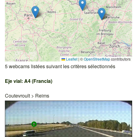
Leaflet
|
©
OpenStreetMap
contributors
5 webcams listées suivant les critères sélectionnés
Eje vial: A4 (Francia)
Coutevroult
>
Reims