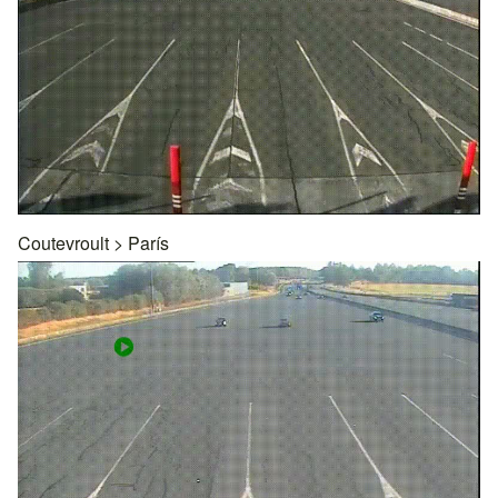
Coutevroult
>
París