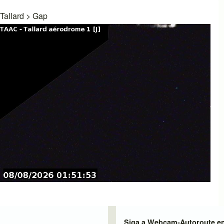
Tallard
>
Gap
Siga a Webcam-Autoroute e