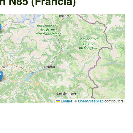
n N85 (Francia)
Leaflet
|
©
OpenStreetMap
contributors