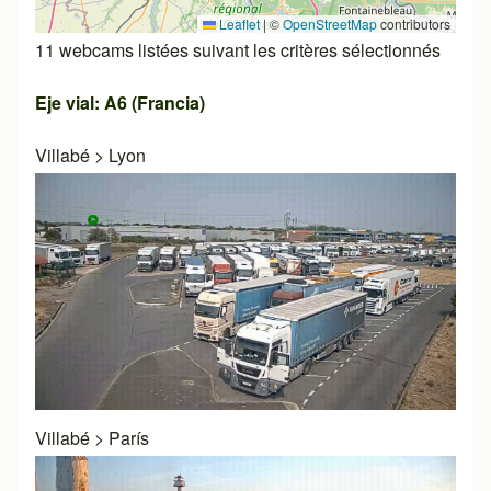
Leaflet
|
©
OpenStreetMap
contributors
11 webcams listées suivant les critères sélectionnés
Eje vial: A6 (Francia)
Villabé
>
Lyon
Villabé
>
París