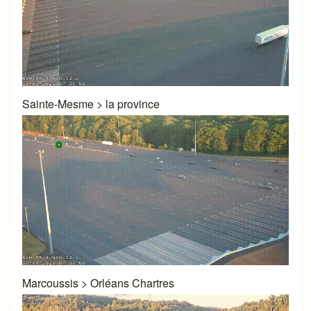
Sainte-Mesme
>
la province
Marcoussis
>
Orléans Chartres