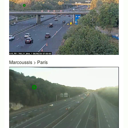
Marcoussis
>
París