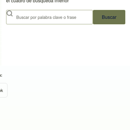
el cuadro de búsqueda inferior
Buscar
n:
ok