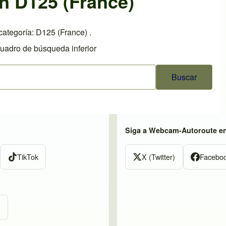
n D125 (France)
ategoría: D125 (France) .
cuadro de búsqueda inferior
Siga a Webcam-Autoroute e
TikTok
X (Twitter)
Facebo
m