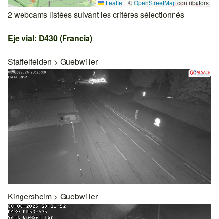
Leaflet
|
©
OpenStreetMap
contributors
2 webcams listées suivant les critères sélectionnés
Eje vial: D430 (Francia)
Staffelfelden
>
Guebwiller
Kingersheim
>
Guebwiller