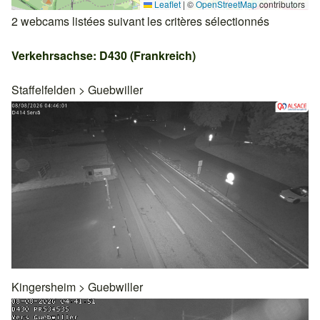
Leaflet
|
©
OpenStreetMap
contributors
2 webcams listées suivant les critères sélectionnés
Verkehrsachse: D430 (Frankreich)
Staffelfelden
>
Guebwiller
Kingersheim
>
Guebwiller