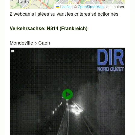
Leaflet
|
©
OpenStreetMap
contributors
2 webcams listées suivant les critères sélectionnés
Verkehrsachse: N814 (Frankreich)
Mondeville
>
Caen