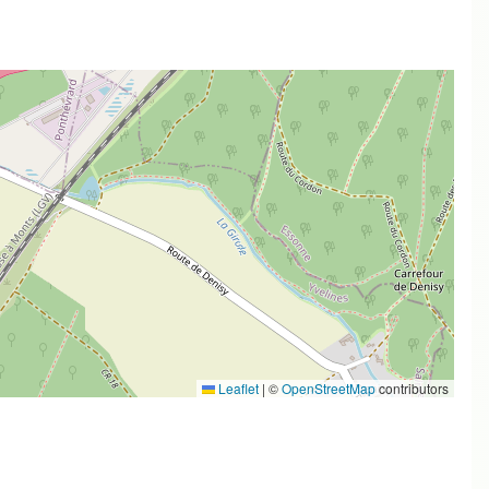
Leaflet
|
©
OpenStreetMap
contributors