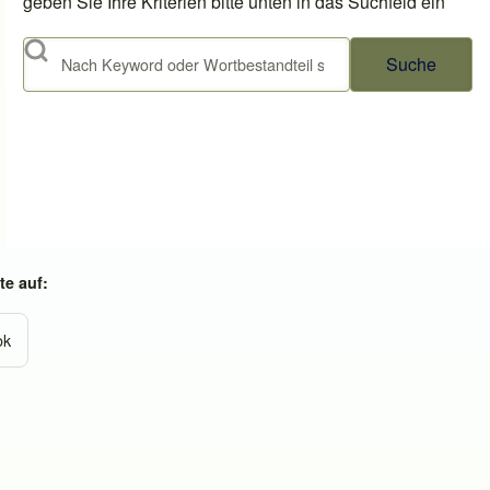
geben Sie Ihre Kriterien bitte unten in das Suchfeld ein
Suche
e auf:
ok