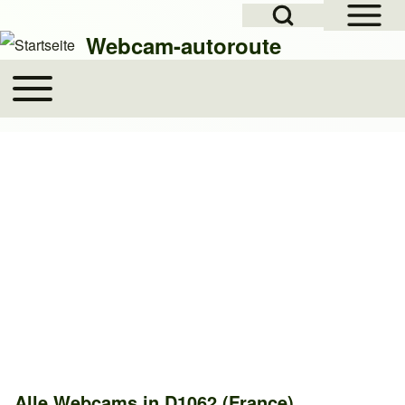
Open Sidebar Mai
Open Search Block
Skip to header
Zur Hauptnavigation springen
Direkt zum Inhalt
Skip to footer
Webcam-autoroute
Toggle main menu
Hauptnavigation
Suche
Suche Schließen
Alle Webcams in D1062 (France)