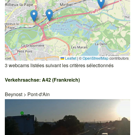
Leaflet
|
©
OpenStreetMap
contributors
3 webcams listées suivant les critères sélectionnés
Verkehrsachse: A42 (Frankreich)
Beynost
>
Pont-d'Ain