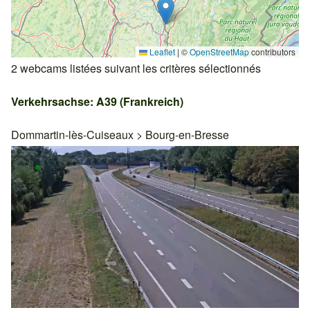
Leaflet
|
©
OpenStreetMap
contributors
2 webcams listées suivant les critères sélectionnés
Verkehrsachse: A39 (Frankreich)
Dommartin-lès-Cuiseaux
>
Bourg-en-Bresse