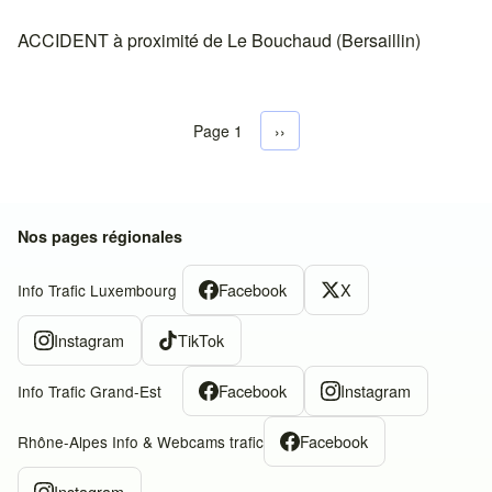
ACCIDENT à proximité de Le Bouchaud (Bersaillin)
Page 1
Next page
››
Pagination
Nos pages régionales
Facebook
X
Info Trafic Luxembourg
Instagram
TikTok
Facebook
Instagram
Info Trafic Grand-Est
Facebook
Rhône-Alpes Info & Webcams trafic
Instagram