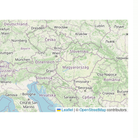
Leaflet
|
©
OpenStreetMap
contributors