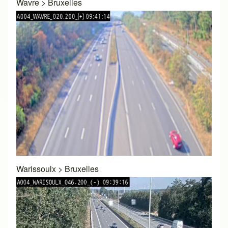
Wavre
>
Bruxelles
Warissoulx
>
Bruxelles