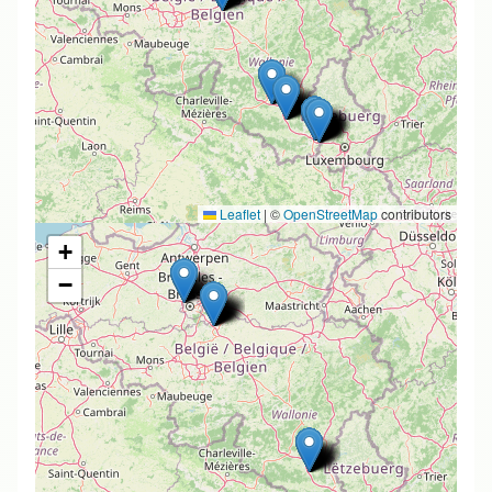
Leaflet
|
©
OpenStreetMap
contributors
+
−