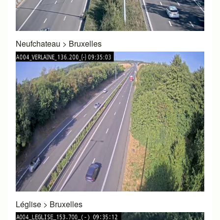
Neufchateau
>
Bruxelles
Léglise
>
Bruxelles