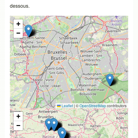
dessous.
+
−
Leaflet
|
©
OpenStreetMap
contributors
+
−