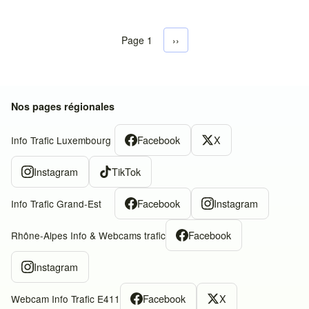
Page 1
Next page
››
Pagination
Nos pages régionales
Facebook
X
Info Trafic Luxembourg
Instagram
TikTok
Facebook
Instagram
Info Trafic Grand-Est
Facebook
Rhône-Alpes Info & Webcams trafic
Instagram
Facebook
X
Webcam Info Trafic E411