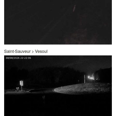
Saint-Sauveur
>
Vesoul