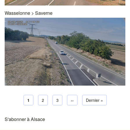
Wasselonne
>
Saverne
Page courante
1
Page default
2
Page default
3
Next page
››
Dernière page
Dernier »
Pagination
S'abonner à Alsace