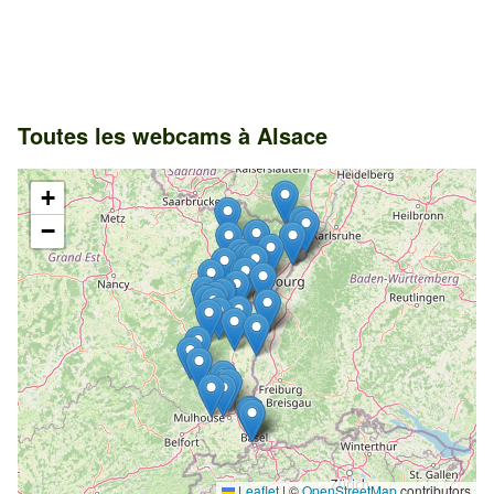
Toutes les webcams à Alsace
+
−
Leaflet
|
©
OpenStreetMap
contributors