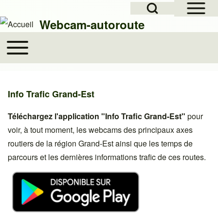
Open Sidebar Mai
Open Search Block
Skip to header
Skip to main navigation
Aller au contenu principal
Skip to footer
Webcam-autoroute
Toggle main menu
Main navigation
Rechercher
Info Trafic Grand-Est
Close search
Téléchargez l'application "Info Trafic Grand-Est"
pour
voir, à tout moment, les webcams des principaux axes
routiers de la région Grand-Est ainsi que les temps de
parcours et les dernières informations trafic de ces routes.