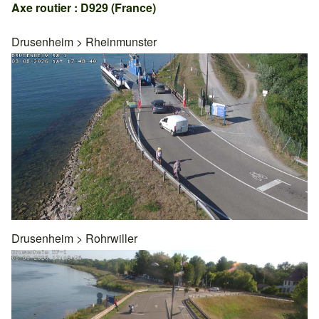
Axe routier : D929 (France)
Drusenheim
>
Rheinmunster
Drusenheim
>
Rohrwiller