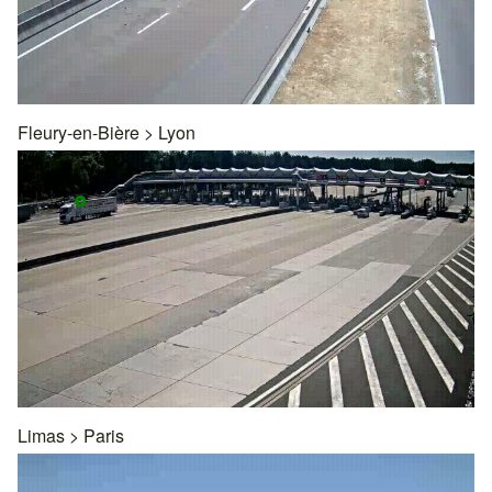
Fleury-en-Bière
>
Lyon
Limas
>
Paris