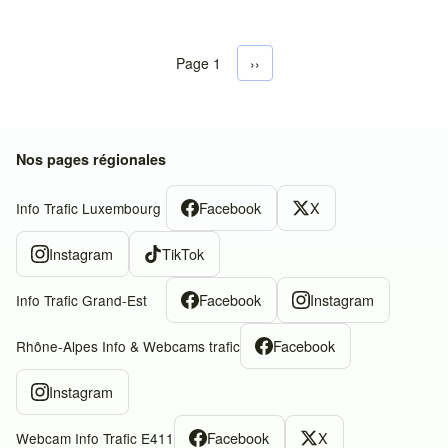
Page 1
Next page
››
Pagination
Nos pages régionales
Facebook
X
Info Trafic Luxembourg
Instagram
TikTok
Facebook
Instagram
Info Trafic Grand-Est
Facebook
Rhône-Alpes Info & Webcams trafic
Instagram
Facebook
X
Webcam Info Trafic E411