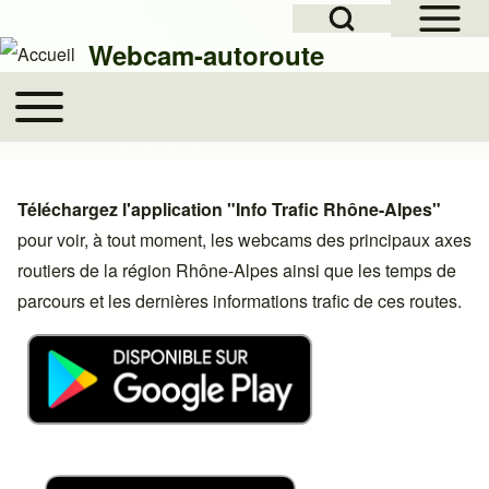
Open Sidebar Mai
Open Search Block
Skip to header
Skip to main navigation
Aller au contenu principal
Skip to footer
Webcam-autoroute
Toggle main menu
Main navigation
Rechercher
Téléchargez l'application "Info Trafic Rhône-Alpes"
Close search
pour voir, à tout moment, les webcams des principaux axes
routiers de la région Rhône-Alpes ainsi que les temps de
parcours et les dernières informations trafic de ces routes.