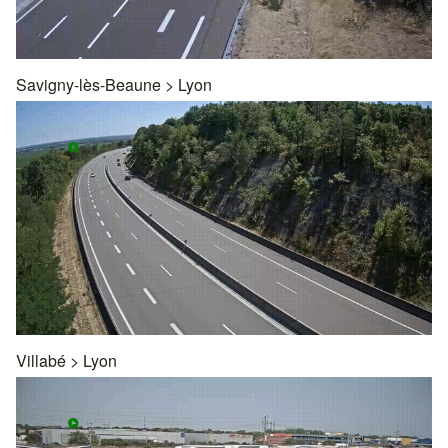
Savigny-lès-Beaune
>
Lyon
Villabé
>
Lyon