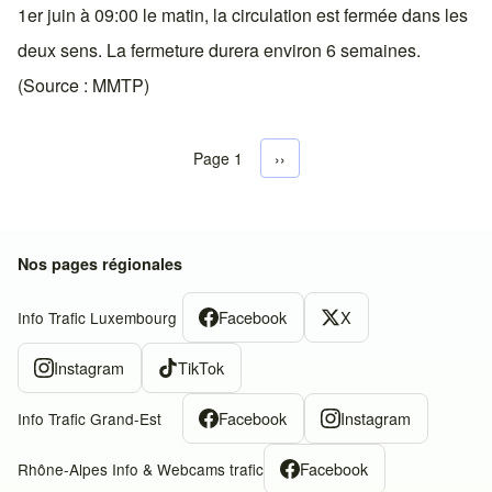
1er juin à 09:00 le matin, la circulation est fermée dans les
deux sens. La fermeture durera environ 6 semaines.
(Source : MMTP)
Page 1
Next page
››
Pagination
Nos pages régionales
Facebook
X
Info Trafic Luxembourg
Instagram
TikTok
Facebook
Instagram
Info Trafic Grand-Est
Facebook
Rhône-Alpes Info & Webcams trafic