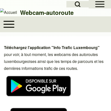
Open Sidebar Mai
Open Search Block
Skip to header
Skip to main navigation
Aller au contenu principal
Skip to footer
Webcam-autoroute
Toggle main menu
Main navigation
Rechercher
Téléchargez l'application "Info Trafic Luxembourg"
Close search
pour voir, à tout moment, les webcams des autoroutes
luxembourgeoises ainsi que les temps de parcours et les
dernières informations trafic de ces routes.