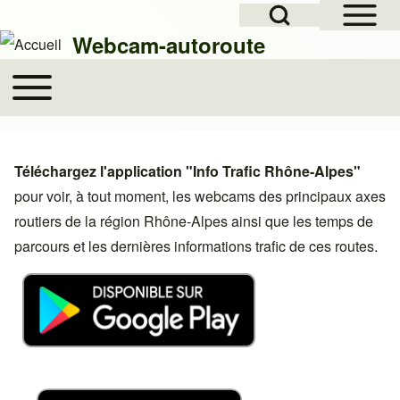
Open Sidebar Mai
Open Search Block
Skip to header
Skip to main navigation
Aller au contenu principal
Skip to footer
Webcam-autoroute
Toggle main menu
Main navigation
Rechercher
Téléchargez l'application "Info Trafic Rhône-Alpes"
Close search
pour voir, à tout moment, les webcams des principaux axes
routiers de la région Rhône-Alpes ainsi que les temps de
parcours et les dernières informations trafic de ces routes.