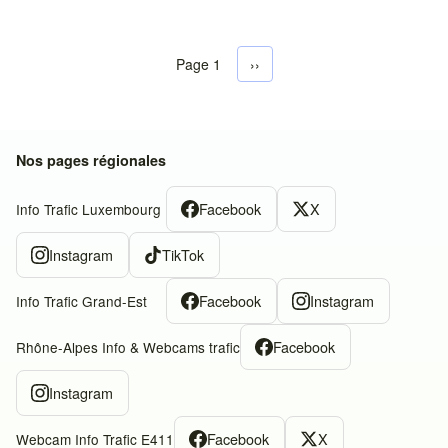
Page 1
Next page
››
Pagination
Nos pages régionales
Facebook
X
Info Trafic Luxembourg
Instagram
TikTok
Facebook
Instagram
Info Trafic Grand-Est
Facebook
Rhône-Alpes Info & Webcams trafic
Instagram
Facebook
X
Webcam Info Trafic E411