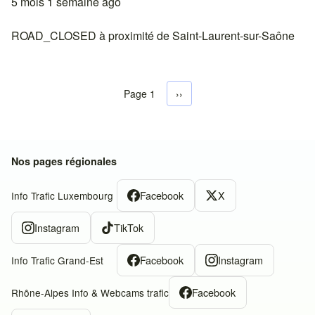
5 mois 1 semaine ago
ROAD_CLOSED à proximité de Saint-Laurent-sur-Saône
Page 1
Next page
››
Pagination
Nos pages régionales
Facebook
X
Info Trafic Luxembourg
Instagram
TikTok
Facebook
Instagram
Info Trafic Grand-Est
Facebook
Rhône-Alpes Info & Webcams trafic