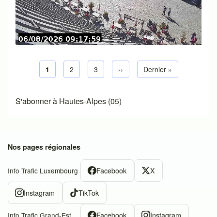
Page courante
1
Page default
2
Page default
3
Next page
››
Dernière page
Dernier »
Pagination
S'abonner à Hautes-Alpes (05)
Nos pages régionales
Facebook
X
Info Trafic Luxembourg
Instagram
TikTok
Facebook
Instagram
Info Trafic Grand-Est