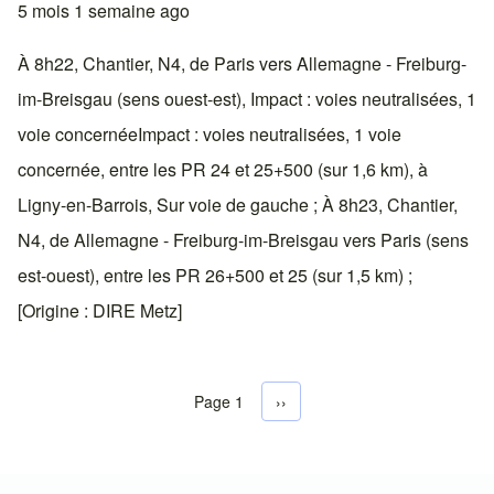
5 mois 1 semaine ago
À 8h22, Chantier, N4, de Paris vers Allemagne - Freiburg-
im-Breisgau (sens ouest-est), Impact : voies neutralisées, 1
voie concernéeImpact : voies neutralisées, 1 voie
concernée, entre les PR 24 et 25+500 (sur 1,6 km), à
Ligny-en-Barrois, Sur voie de gauche ; À 8h23, Chantier,
N4, de Allemagne - Freiburg-im-Breisgau vers Paris (sens
est-ouest), entre les PR 26+500 et 25 (sur 1,5 km) ;
[Origine : DIRE Metz]
Page 1
Next page
››
Pagination