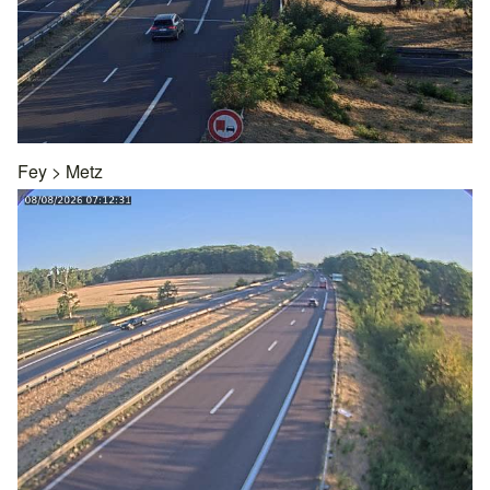
Fey
>
Metz