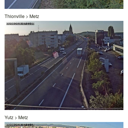
Thionville
>
Metz
Yutz
>
Metz