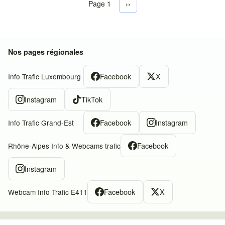
Page 1
Next page
››
Pagination
Nos pages régionales
Facebook
X
Info Trafic Luxembourg
Instagram
TikTok
Facebook
Instagram
Info Trafic Grand-Est
Facebook
Rhône-Alpes Info & Webcams trafic
Instagram
Facebook
X
Webcam Info Trafic E411