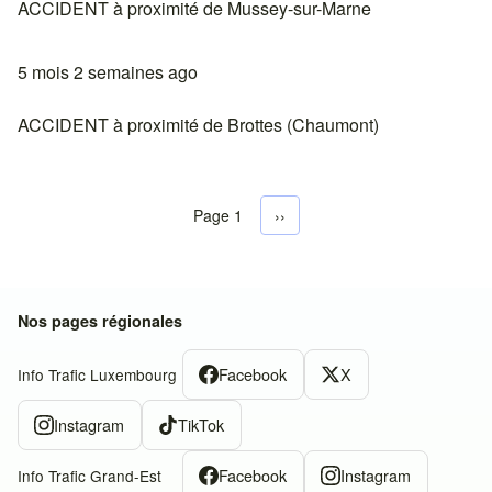
ACCIDENT à proximité de Mussey-sur-Marne
5 mois 2 semaines ago
ACCIDENT à proximité de Brottes (Chaumont)
Page 1
Next page
››
Pagination
Nos pages régionales
Facebook
X
Info Trafic Luxembourg
Instagram
TikTok
Facebook
Instagram
Info Trafic Grand-Est