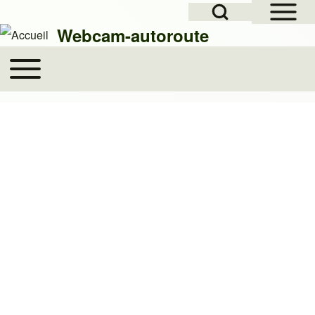
Open Sidebar Mai
Open Search Block
Skip to header
Skip to main navigation
Aller au contenu principal
Skip to footer
Webcam-autoroute
Toggle main menu
Main navigation
Rechercher
Close search