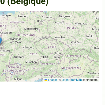
0 (Belgique)
Leaflet
|
©
OpenStreetMap
contributors