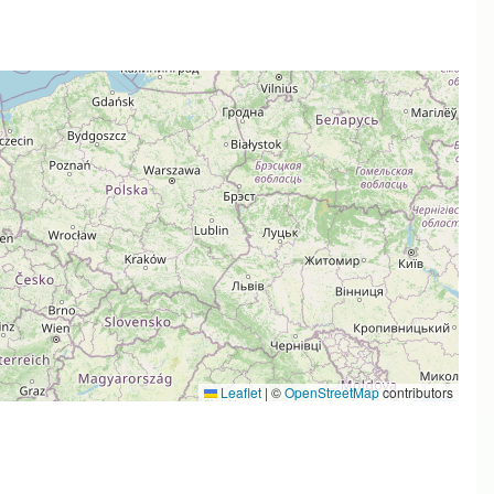
Leaflet
|
©
OpenStreetMap
contributors