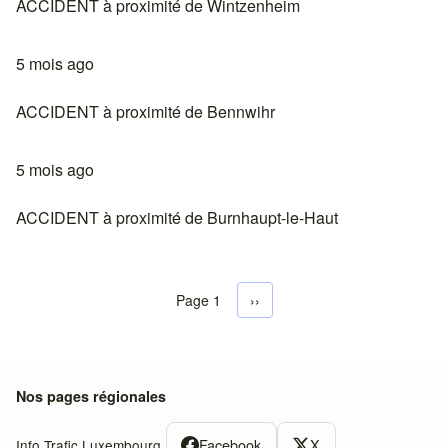
ACCIDENT à proximité de Wintzenheim
5 mois ago
ACCIDENT à proximité de Bennwihr
5 mois ago
ACCIDENT à proximité de Burnhaupt-le-Haut
Page 1
Next page
››
Pagination
Nos pages régionales
Facebook
X
Info Trafic Luxembourg