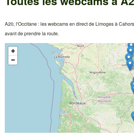
Toutes les webcams à A2
A20, l'Occitane : les webcams en direct de Limoges à Cahors, v
avant de prendre la route.
+
−