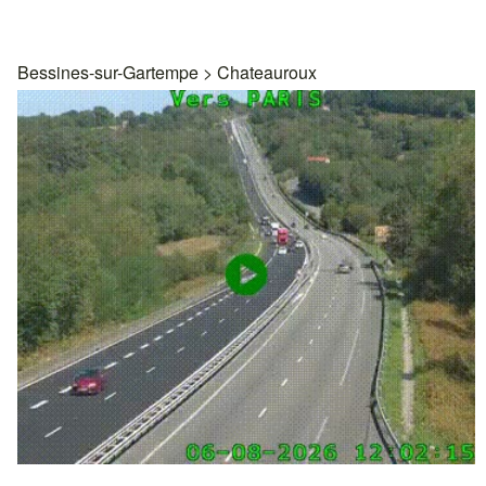
Bessines-sur-Gartempe
>
Chateauroux