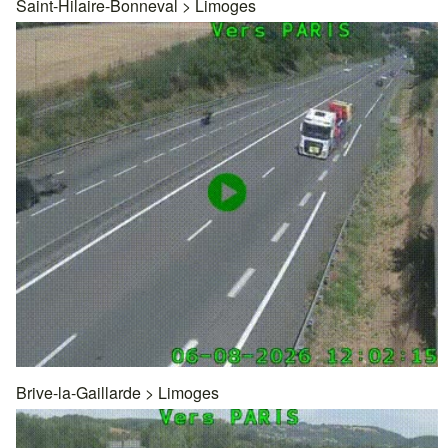
Saint-Hilaire-Bonneval
>
Limoges
Brive-la-Gaillarde
>
Limoges