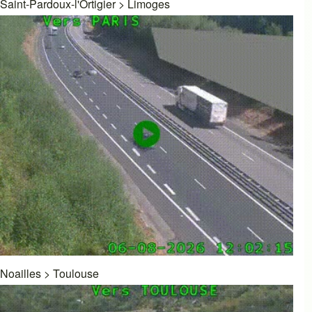
Saint-Pardoux-l'Ortigier
>
Limoges
Noailles
>
Toulouse