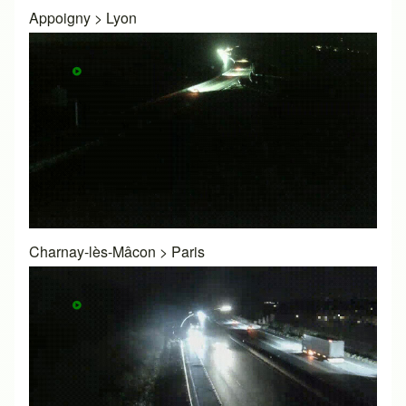
Appoigny
>
Lyon
Charnay-lès-Mâcon
>
Paris