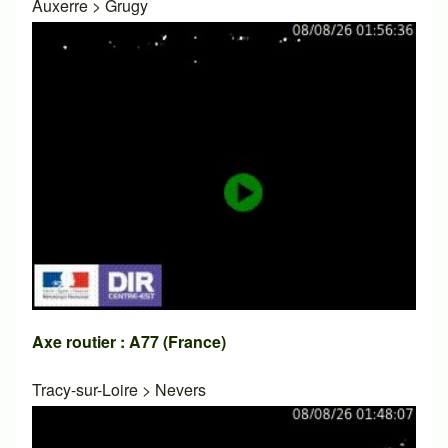
Auxerre
>
Grugy
Axe routier : A77 (France)
Tracy-sur-Loire
>
Nevers