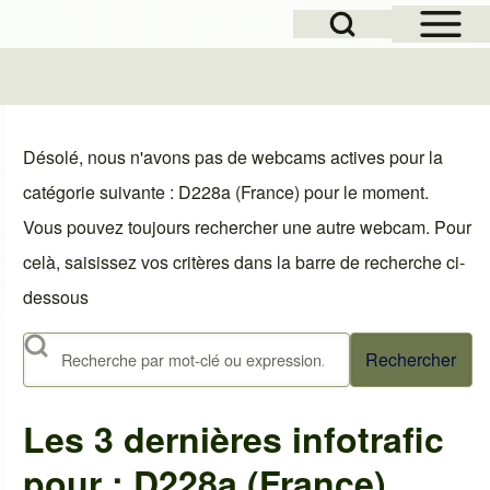
Open Sidebar Mai
Open Search Block
le
Désolé, nous n'avons pas de webcams actives pour la
catégorie suivante : D228a (France) pour le moment.
Vous pouvez toujours rechercher une autre webcam. Pour
celà, saisissez vos critères dans la barre de recherche ci-
dessous
Rechercher
Les 3 dernières infotrafic
pour : D228a (France)