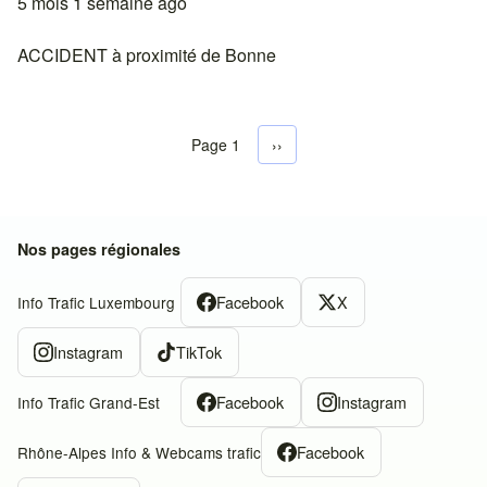
5 mois 1 semaine ago
ACCIDENT à proximité de Bonne
Page 1
Next page
››
Pagination
Nos pages régionales
Facebook
X
Info Trafic Luxembourg
Instagram
TikTok
Facebook
Instagram
Info Trafic Grand-Est
Facebook
Rhône-Alpes Info & Webcams trafic