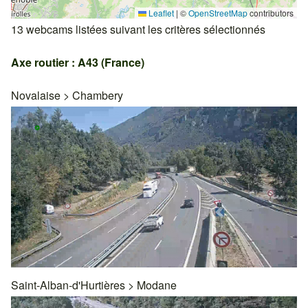
Leaflet
|
©
OpenStreetMap
contributors
13 webcams listées suivant les critères sélectionnés
Axe routier : A43 (France)
Novalaise
>
Chambery
Saint-Alban-d'Hurtières
>
Modane