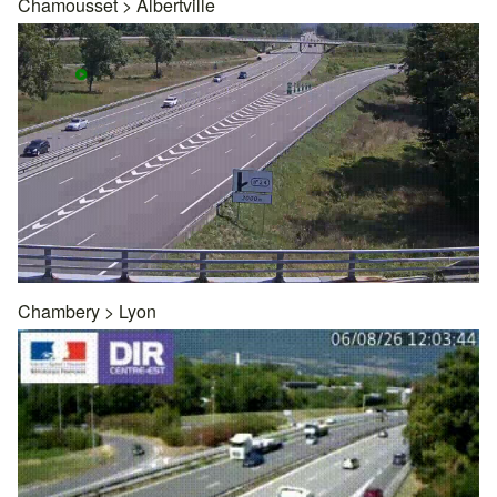
Chamousset
>
Albertville
Chambery
>
Lyon