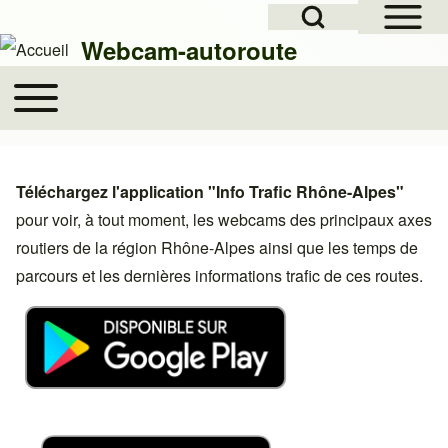
Open Sidebar Mai
Open Search Block
Skip to header
Skip to main navigation
Aller au contenu principal
Skip to footer
Webcam-autoroute
Toggle main menu
Main navigation
Rechercher
Téléchargez l'application "Info Trafic Rhône-Alpes"
Close search
pour voir, à tout moment, les webcams des principaux axes
routiers de la région Rhône-Alpes ainsi que les temps de
parcours et les dernières informations trafic de ces routes.