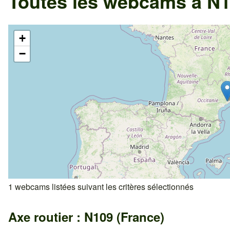
Toutes les webcams à N1
+
−
1 webcams listées suivant les critères sélectionnés
Axe routier : N109 (France)