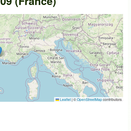
09 (France)
Leaflet
|
©
OpenStreetMap
contributors