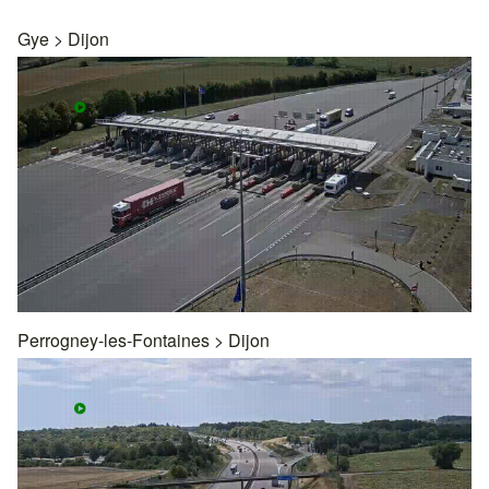
Gye
>
Dijon
Perrogney-les-Fontaines
>
Dijon