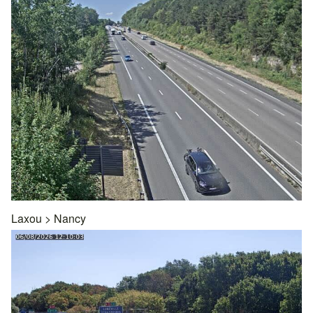
Laxou
>
Nancy