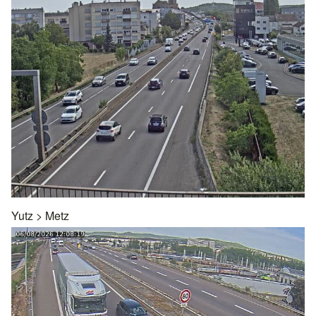
Yutz
>
Metz