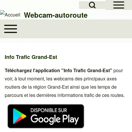
Open Sidebar Mai
Open Search Block
Skip to header
Skip to main navigation
Aller au contenu principal
Skip to footer
Webcam-autoroute
Toggle main menu
Main navigation
Rechercher
Info Trafic Grand-Est
Close search
Téléchargez l'application "Info Trafic Grand-Est"
pour
voir, à tout moment, les webcams des principaux axes
routiers de la région Grand-Est ainsi que les temps de
parcours et les dernières informations trafic de ces routes.