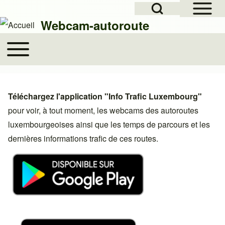
Open Sidebar Mai
Open Search Block
Skip to header
Skip to main navigation
Aller au contenu principal
Skip to footer
Webcam-autoroute
Toggle main menu
Main navigation
Rechercher
Téléchargez l'application "Info Trafic Luxembourg"
Close search
pour voir, à tout moment, les webcams des autoroutes
luxembourgeoises ainsi que les temps de parcours et les
dernières informations trafic de ces routes.