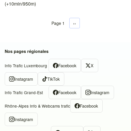
(+10min/950m)
Page 1
Next page
››
Pagination
Nos pages régionales
Facebook
X
Info Trafic Luxembourg
Instagram
TikTok
Facebook
Instagram
Info Trafic Grand-Est
Facebook
Rhône-Alpes Info & Webcams trafic
Instagram