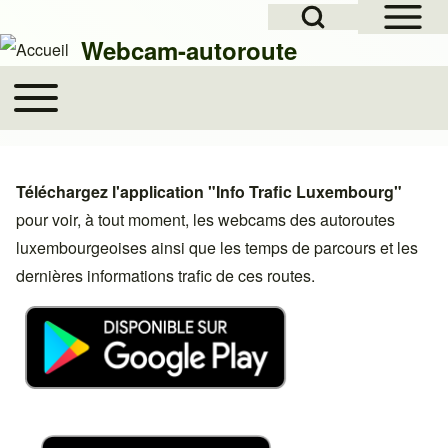
Open Sidebar Mai
Open Search Block
Skip to header
Skip to main navigation
Aller au contenu principal
Skip to footer
Webcam-autoroute
Toggle main menu
Main navigation
Rechercher
Téléchargez l'application "Info Trafic Luxembourg"
Close search
pour voir, à tout moment, les webcams des autoroutes
luxembourgeoises ainsi que les temps de parcours et les
dernières informations trafic de ces routes.