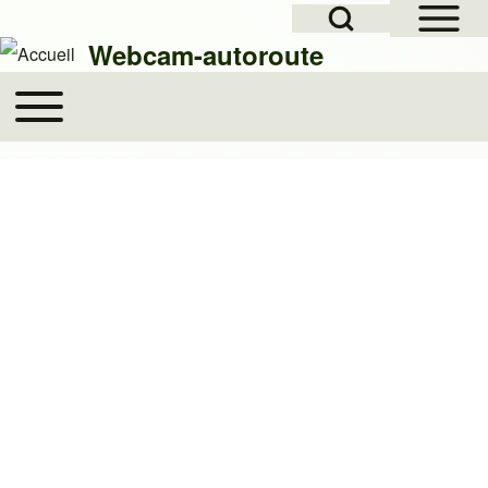
Open Sidebar Mai
Open Search Block
Skip to header
Skip to main navigation
Aller au contenu principal
Skip to footer
Webcam-autoroute
Toggle main menu
Main navigation
Rechercher
Close search