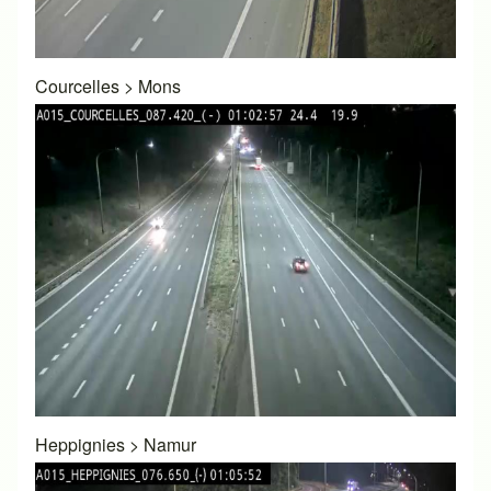
Courcelles
>
Mons
Heppignies
>
Namur