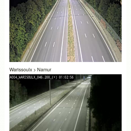
Warissoulx
>
Namur