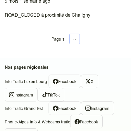
5 mois 1 semaine ago
ROAD_CLOSED à proximité de Chaligny
Page 1
Next page
››
Pagination
Nos pages régionales
Facebook
X
Info Trafic Luxembourg
Instagram
TikTok
Facebook
Instagram
Info Trafic Grand-Est
Facebook
Rhône-Alpes Info & Webcams trafic