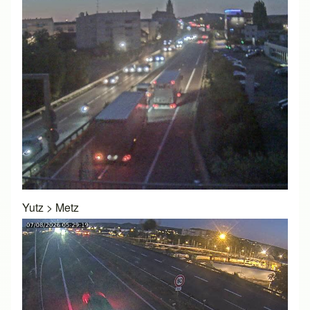
Yutz
>
Metz