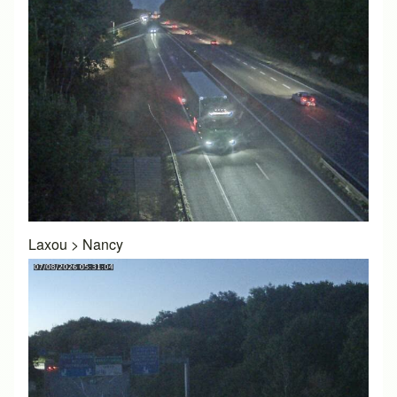
Laxou
>
Nancy