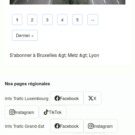
Page courante
1
Page default
2
Page default
3
Page default
4
Page default
5
Next page
››
Pagination
Dernière page
Dernier »
S'abonner à Bruxelles &gt; Metz &gt; Lyon
Nos pages régionales
Facebook
X
Info Trafic Luxembourg
Instagram
TikTok
Facebook
Instagram
Info Trafic Grand-Est