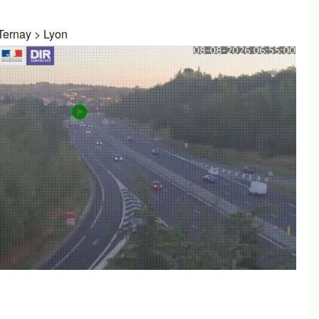
Ternay
>
Lyon