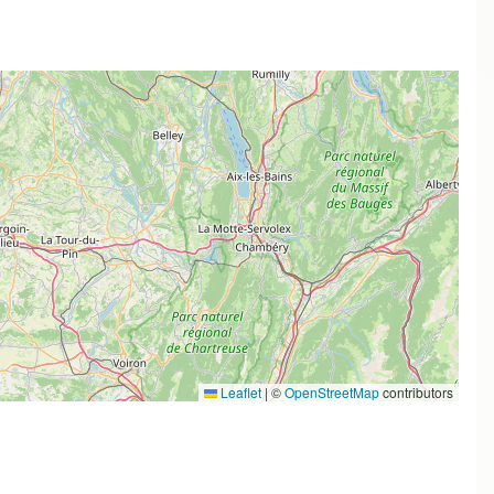
Leaflet
|
©
OpenStreetMap
contributors