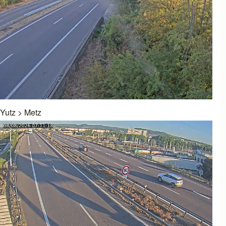
Yutz
>
Metz