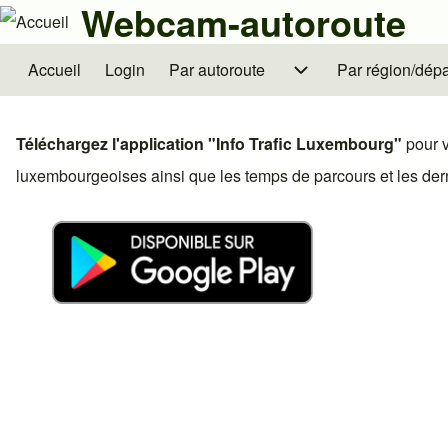
Webcam-autoroute
Skip to header
Skip to main navigation
Aller au contenu principal
Skip to footer
Accueil
Login
Par autoroute
sous-navigation Par autoroute
Par région/dép
sous-navigatio
Main navigation
Rechercher
Téléchargez l'application "Info Trafic Luxembourg"
pour v
luxembourgeoises ainsi que les temps de parcours et les derni
Close search