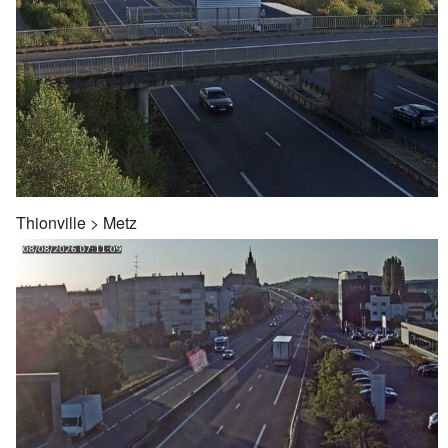
Thionville
>
Metz