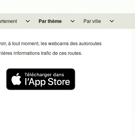
artement
n Par région/département
Par thème
sous-navigation Par thème
Par ville
sous-navigation Par vill
oir, à tout moment, les webcams des autoroutes
ères informations trafic de ces routes.