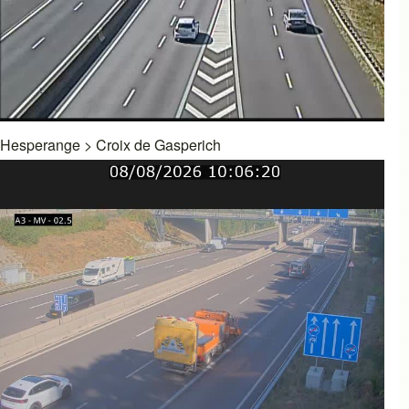
Hesperange
>
Croix de Gasperich