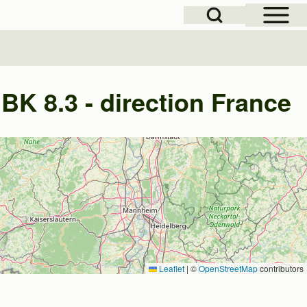
Open Sidebar Mai
Open Search Block
BK 8.3 - direction France
Leaflet
|
©
OpenStreetMap
contributors