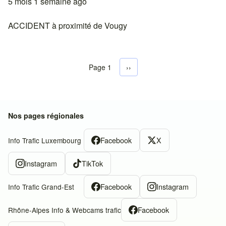
5 mois 1 semaine ago
ACCIDENT à proximité de Vougy
Page 1
Next page
››
Pagination
Nos pages régionales
Facebook
X
Info Trafic Luxembourg
Instagram
TikTok
Facebook
Instagram
Info Trafic Grand-Est
Facebook
Rhône-Alpes Info & Webcams trafic