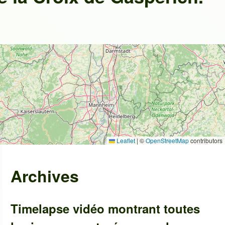
Leaflet
|
©
OpenStreetMap
contributors
Archives
Timelapse vidéo montrant toutes